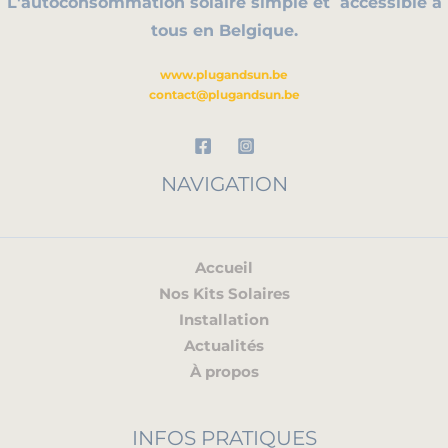
L'autoconsommation solaire simple et
accessible à
i
c
tous en Belgique.
c
e
www.plugandsun.be
e
i
contact@plugandsun.be
w
s
a
:
s
€
NAVIGATION
:
€
4
Accueil
4
Nos Kits Solaires
6
9
Installation
8
,
Actualités
À propos
9
0
,
0
INFOS PRATIQUES
0
.