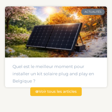
ACTUALITÉS
Quel est le meilleur moment pour
installer un kit solaire plug and play en
Belgique ?
Voir tous les articles