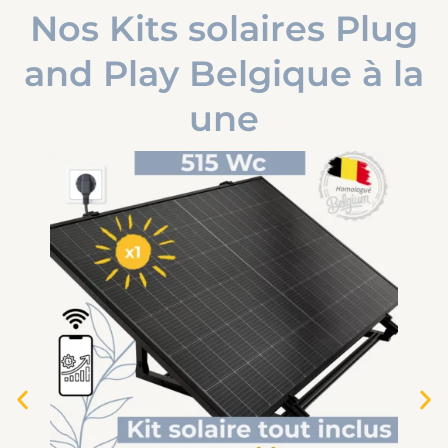
Nos Kits solaires Plug
and Play Belgique à la
une