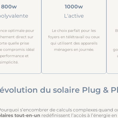
800w
1000w
polyvalente
L'active
ance optimale pour
Le choix parfait pour les
B
chement direct sur
foyers en télétravail ou ceux
rte quelle prise
qui utilisent des appareils
Le compromis idéal
ménagers en journée.
go
 performance et
simplicité.
révolution du solaire Plug & P
Pourquoi s’encombrer de calculs complexes quand on 
olaires tout-en-un
redéfinissent l’accès à l’énergie 