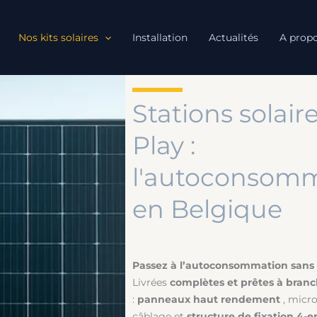
Nos kits solaires
Installation
Actualités
A prop
Stations solair
Play :
l'autoconsomma
en Belgique
Passez à l’autoconsommation sans 
Livrées
complètes et prêtes à branc
:
panneaux haut rendement
, micr
câblage et
structure de fixation 4-en