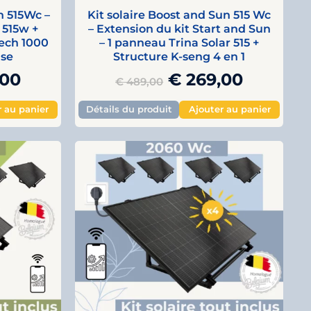
n 515Wc –
Kit solaire Boost and Sun 515 Wc
 515w +
– Extension du kit Start and Sun
ech 1000
– 1 panneau Trina Solar 515 +
use
Structure K-seng 4 en 1
,00
€
269,00
€
489,00
r au panier
Détails du produit
Ajouter au panier
al
Current
Original
Curren
price
price
price
is:
was:
is:
9,00.
€ 709,00.
€ 1.649,00.
€ 1.309