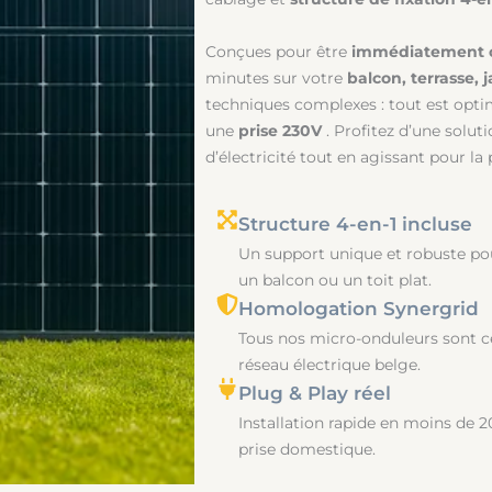
Conçues pour être
immédiatement o
minutes sur votre
balcon, terrasse, j
techniques complexes : tout est opt
une
prise 230V
. Profitez d’une solut
d’électricité tout en agissant pour la 
Structure 4-en-1 incluse
Un support unique et robuste pour
un balcon ou un toit plat.
Homologation Synergrid
Tous nos micro-onduleurs sont ce
réseau électrique belge.
Plug & Play réel
Installation rapide en moins de 2
prise domestique.