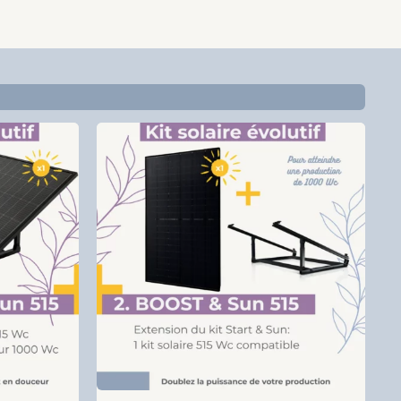
al
Current
Original
Current
price
price
price
is:
was:
is:
00.
€ 509,00.
€ 489,00.
€ 269,0