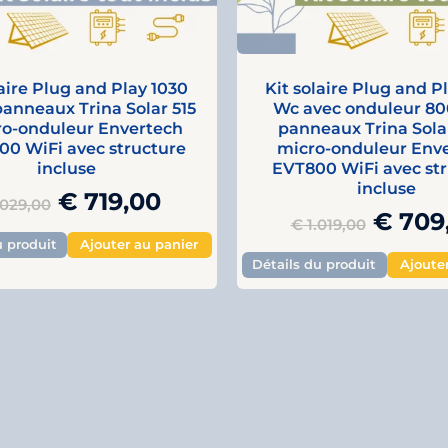
laire Plug and Play 1030
Kit solaire Plug and P
panneaux Trina Solar 515
Wc avec onduleur 80
ro-onduleur Envertech
panneaux Trina Solar
00 WiFi avec structure
micro-onduleur Env
incluse
EVT800 WiFi avec st
incluse
€
719,00
.029,00
€
709
€
1.019,00
u produit
Ajouter au panier
Détails du produit
Ajoute