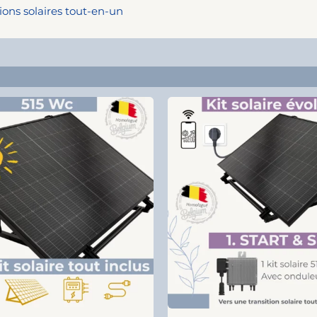
ions solaires tout-en-un
Original
Current
Origin
price
price
price
was:
is:
was:
€ 689,00.
€ 449,00.
€ 759,