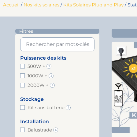
Accueil
/
Nos kits solaires
/
Kits Solaires Plug and Play
/ Stat
Filtres
Puissance des kits
500W +
3
1000W +
2
2000W +
1
Stockage
Kit sans batterie
4
Installation
Balustrade
6