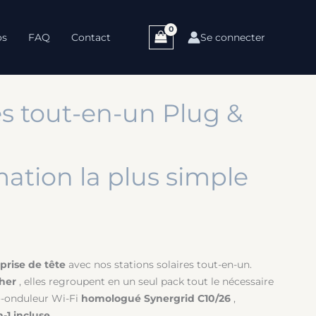
os
FAQ
Contact
Se connecter
es tout-en-un Plug &
tion la plus simple
prise de tête
avec nos stations solaires tout-en-un.
her
, elles regroupent en un seul pack tout le nécessaire
o-onduleur Wi-Fi
homologué Synergrid C10/26
,
-1 incluse
.