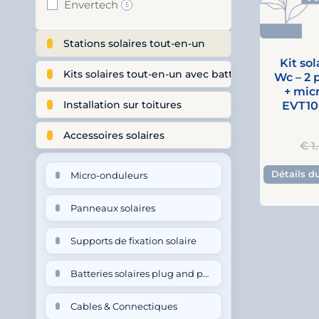
Envertech
5
Stations solaires tout-en-un
Kit so
Kits solaires tout-en-un avec batterie
Wc – 2 
+ mic
EVT10
Installation sur toitures
Accessoires solaires
€
1
Détails d
Micro-onduleurs
Panneaux solaires
Supports de fixation solaire
Batteries solaires plug and play
Cables & Connectiques