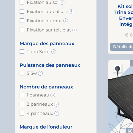
Fixation au sol
6
Kit so
Fixation au balcon
Trina S
6
Enver
Fixation au mur
6
intég
Fixation sur toit plat
6
€
6
Marque des panneaux
Détails d
Trina Solar
6
Puissance des panneaux
515w
4
Nombre de panneaux
1 panneau
3
2 panneaux
2
4 panneaux
1
Marque de l'onduleur