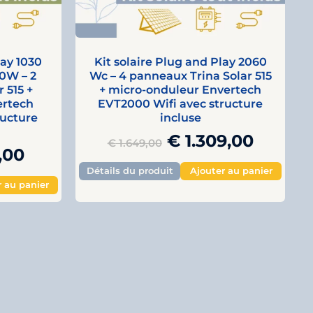
lay 1030
Kit solaire Plug and Play 2060
0W – 2
Wc – 4 panneaux Trina Solar 515
 515 +
+ micro-onduleur Envertech
ertech
EVT2000 Wifi avec structure
ructure
incluse
€
1.309,00
€
1.649,00
,00
Détails du produit
Ajouter au panier
r au panier