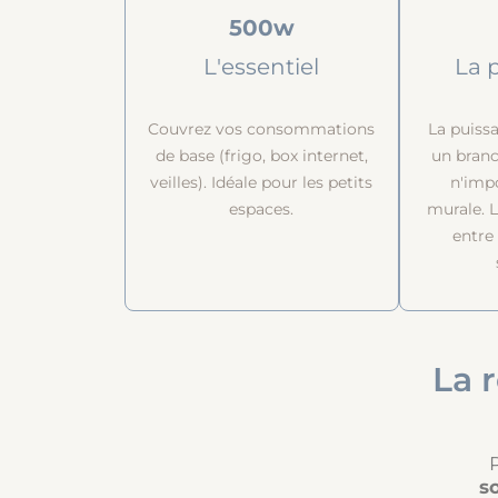
500w
L'essentiel
La 
Couvrez vos consommations
La puiss
de base (frigo, box internet,
un bran
veilles). Idéale pour les petits
n'impo
espaces.
murale. 
entre
La 
s