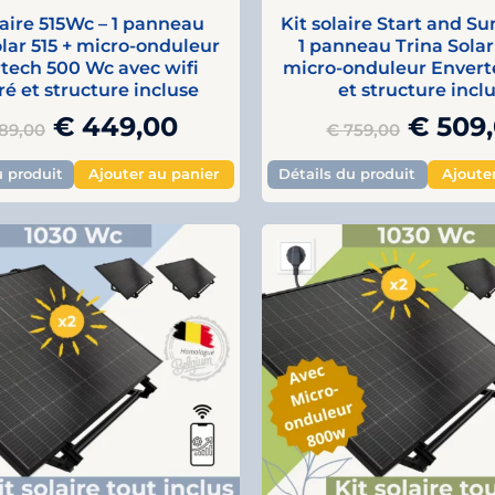
laire 515Wc – 1 panneau
Kit solaire Start and Su
olar 515 + micro-onduleur
1 panneau Trina Solar
tech 500 Wc avec wifi
micro-onduleur Envert
ré et structure incluse
et structure incl
€
449,00
€
509
89,00
€
759,00
u produit
Ajouter au panier
Détails du produit
Ajoute
Original
Current
Origin
price
price
price
was:
is:
was:
€ 1.029,00.
€ 719,00.
€ 1.01