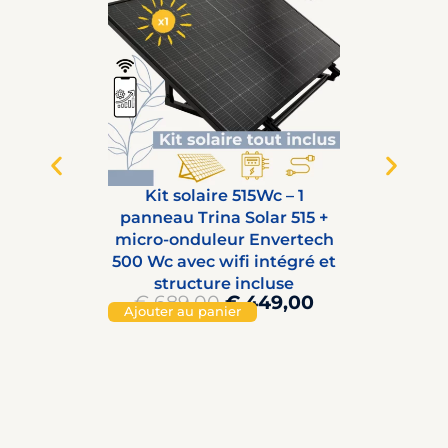
Kit solaire 515Wc – 1
K
panneau Trina Solar 515 +
stru
micro-onduleur Envertech
Sol
500 Wc avec wifi intégré et
structure incluse
Ajo
€
689,00
€
449,00
O
C
Ajouter au panier
r
u
i
r
g
r
i
e