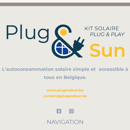
n
n
a
t
l
p
p
r
r
i
i
c
c
e
L'autoconsommation solaire simple et
accessible à
e
i
tous en Belgique.
w
s
www.plugandsun.be
a
:
contact@plugandsun.be
s
€
:
NAVIGATION
€
4