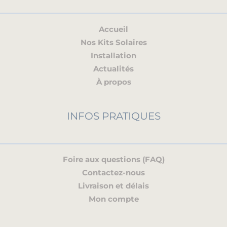
4
6
9
Accueil
8
,
Nos Kits Solaires
9
0
Installation
Actualités
,
0
À propos
0
.
0
INFOS PRATIQUES
.
Foire aux questions (FAQ)
Contactez-nous
Livraison et délais
Mon compte