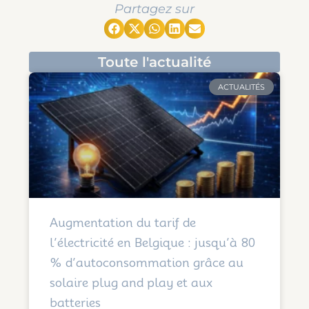
Partagez sur
Toute l'actualité
ACTUALITÉS
Augmentation du tarif de
l’électricité en Belgique : jusqu’à 80
% d’autoconsommation grâce au
solaire plug and play et aux
batteries