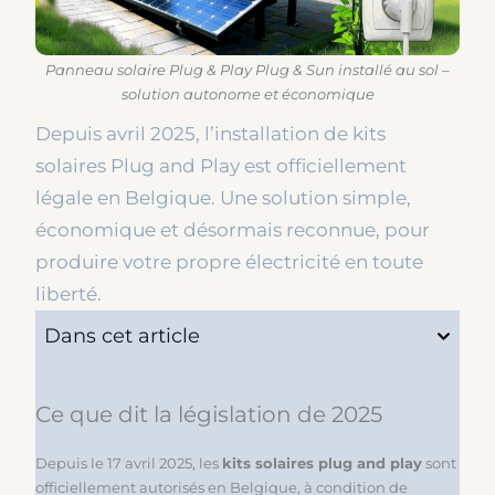
Panneau solaire Plug & Play Plug & Sun installé au sol –
solution autonome et économique
Depuis avril 2025, l’installation de kits
solaires Plug and Play est officiellement
légale en Belgique. Une solution simple,
économique et désormais reconnue, pour
produire votre propre électricité en toute
liberté.
Dans cet article
Ce que dit la législation de 2025
Depuis le 17 avril 2025, les
kits solaires plug and play
sont
officiellement autorisés en Belgique, à condition de