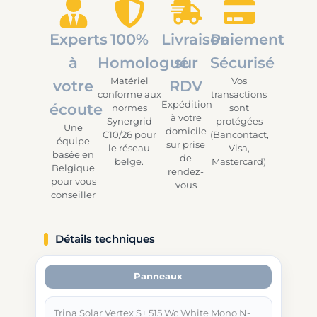
Experts
100%
Livraison
Paiement
à
Homologué
sur
Sécurisé
Matériel
Vos
votre
RDV
conforme aux
transactions
Expédition
écoute
normes
sont
à votre
Synergrid
protégées
Une
domicile
C10/26 pour
(Bancontact,
équipe
sur prise
le réseau
Visa,
basée en
de
belge.
Mastercard)
Belgique
rendez-
pour vous
vous
conseiller
Détails techniques
Panneaux
Trina Solar Vertex S+ 515 Wc White Mono N-