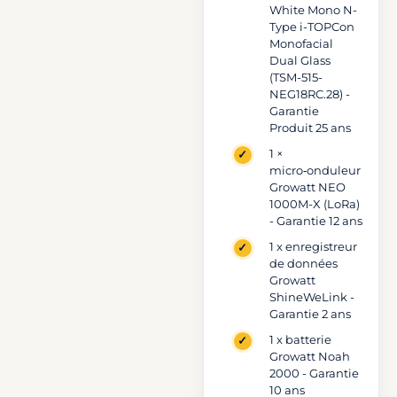
White Mono N-
batterie
Type i-TOPCon
Growatt
Monofacial
Noah
Dual Glass
2000
(TSM-515-
–
NEG18RC.28) -
2
Garantie
panneaux
Produit 25 ans
Trina
Solar
1 ×
micro‑onduleur
515
Growatt NEO
+
1000M-X (LoRa)
micro-
- Garantie 12 ans
onduleur
Growatt
1 x enregistreur
sans
de données
structure
Growatt
-
ShineWeLink -
Cotisation
Garantie 2 ans
Bebat
1 x batterie
comprise
Growatt Noah
2000 - Garantie
10 ans