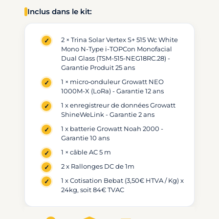
Inclus dans le kit:
2 × Trina Solar Vertex S+ 515 Wc White
Mono N-Type i-TOPCon Monofacial
Dual Glass (TSM-515-NEG18RC.28) -
Garantie Produit 25 ans
1 × micro‑onduleur Growatt NEO
1000M-X (LoRa) - Garantie 12 ans
1 x enregistreur de données Growatt
ShineWeLink - Garantie 2 ans
1 x batterie Growatt Noah 2000 -
Garantie 10 ans
1 × câble AC 5 m
2 x Rallonges DC de 1m
1 x Cotisation Bebat (3,50€ HTVA / Kg) x
24kg, soit 84€ TVAC