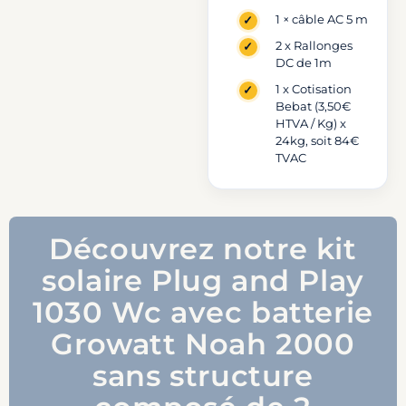
1 × câble AC 5 m
2 x Rallonges
DC de 1m
1 x Cotisation
Bebat (3,50€
HTVA / Kg) x
24kg, soit 84€
TVAC
Découvrez notre kit
solaire Plug and Play
1030 Wc avec batterie
Growatt Noah 2000
sans structure