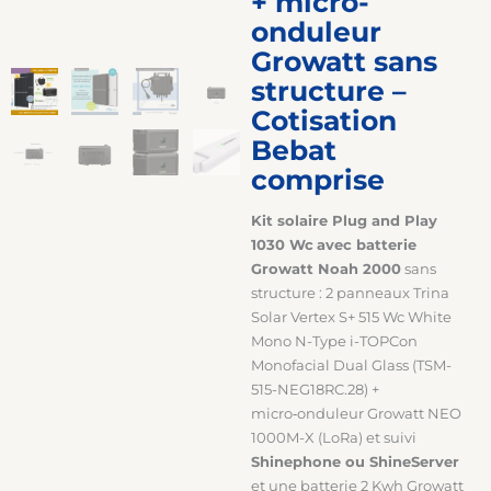
+ micro-
onduleur
Growatt sans
structure –
Cotisation
Bebat
comprise
Kit solaire Plug and Play
1030 Wc
avec batterie
Growatt Noah 2000
sans
structure : 2 panneaux Trina
Solar Vertex S+ 515 Wc White
Mono N-Type i-TOPCon
Monofacial Dual Glass (TSM-
515-NEG18RC.28) +
micro‑onduleur Growatt NEO
1000M-X (LoRa) et suivi
Shinephone ou ShineServer
et une batterie 2 Kwh Growatt