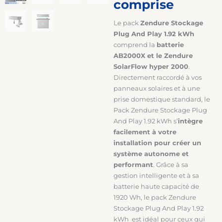
comprise
Le pack
Zendure Stockage
Plug And Play 1.92 kWh
comprend la
batterie
AB2000X et le Zendure
SolarFlow hyper 2000
.
Directement raccordé à vos
panneaux solaires et à une
prise domestique standard, le
Pack Zendure Stockage Plug
And Play 1.92 kWh s’
intègre
facilement à votre
installation pour créer un
système autonome et
performant
. Grâce à sa
gestion intelligente et à sa
batterie haute capacité de
1920 Wh, le pack Zendure
Stockage Plug And Play 1.92
kWh est idéal pour ceux qui