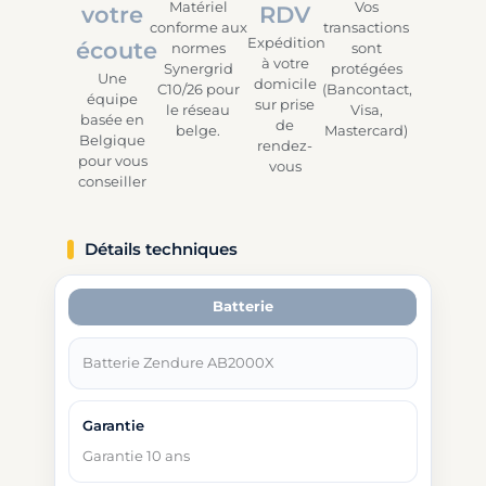
Matériel
Vos
votre
RDV
conforme aux
transactions
Expédition
écoute
normes
sont
à votre
Synergrid
protégées
Une
domicile
C10/26 pour
(Bancontact,
équipe
sur prise
le réseau
Visa,
basée en
de
belge.
Mastercard)
Belgique
rendez-
pour vous
vous
conseiller
Détails techniques
Batterie
Batterie Zendure AB2000X
Garantie 10 ans