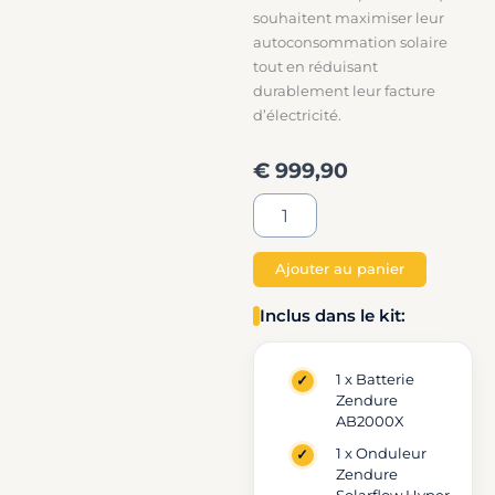
souhaitent maximiser leur
autoconsommation solaire
tout en réduisant
durablement leur facture
d’électricité.
€
999,90
quantité
de
Pack
Zendure
Ajouter au panier
Stockage
Plug
Inclus dans le kit:
And
Play
1.92
1 x Batterie
Zendure
kWh
AB2000X
avec
Batterie
1 x Onduleur
AB2000X
Zendure
+