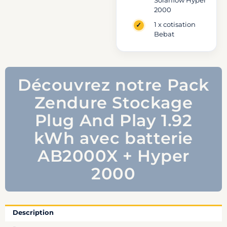
Solarflow Hyper
Hyper
2000
2000
1 x cotisation
-
Bebat
Cotisation
Bebat
comprise
Découvrez notre Pack
Zendure Stockage
Plug And Play 1.92
kWh avec batterie
AB2000X + Hyper
2000
Description