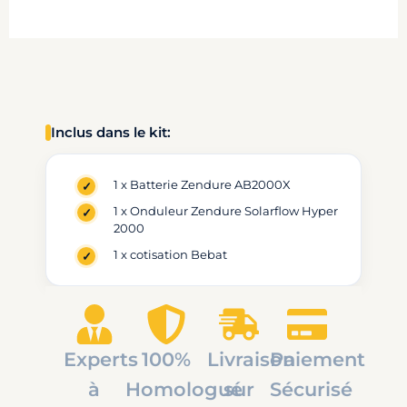
Inclus dans le kit:
1 x Batterie Zendure AB2000X
1 x Onduleur Zendure Solarflow Hyper
2000
1 x cotisation Bebat
Experts
100%
Livraison
Paiement
à
Homologué
sur
Sécurisé