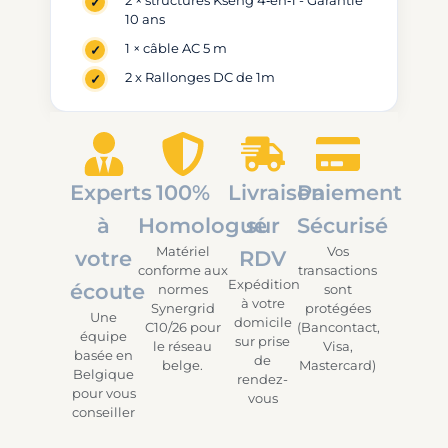
2 × structures Kseng 4‑en‑1 - Garantie
10 ans
1 × câble AC 5 m
2 x Rallonges DC de 1m
Experts
100%
Livraison
Paiement
à
Homologué
sur
Sécurisé
Matériel
Vos
votre
RDV
conforme aux
transactions
Expédition
écoute
normes
sont
à votre
Synergrid
protégées
Une
domicile
C10/26 pour
(Bancontact,
équipe
sur prise
le réseau
Visa,
basée en
de
belge.
Mastercard)
Belgique
rendez-
pour vous
vous
conseiller