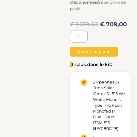
d’économies/an
selon votre
profil.
Original
Cur
€
1.019,00
€
709,00
price
pri
quantité
de
was:
is:
Kit
solaire
Ajouter au panier
€ 1.019,00.
€ 7
Plug
and
Inclus dans le kit:
Play
1030
Wc
2 × panneaux
Trina Solar
avec
Vertex S+ 515 Wc
onduleur
White Mono N-
800W
Type i-TOPCon
–
Monofacial
2
Dual Glass
panneaux
(TSM-515-
Trina
NEG18RC.28)
Solar