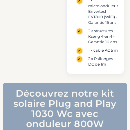
515
1 ×
+
micro‑onduleur
Envertech
micro-
EVT800 (WiFi) -
onduleur
Garantie 15 ans
Envertech
EVT800
2 × structures
WiFi
Kseng 4‑en‑1 -
avec
Garantie 10 ans
structure
1 × câble AC 5 m
incluse
2 x Rallonges
DC de 1m
Découvrez notre kit
solaire Plug and Play
1030 Wc avec
onduleur 800W