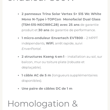
2 panneaux Trina Solar Vertex S+ 515 Wc White
Mono N-Type i-TOPCon Monofacial Dual Glass
(TSM-515-NEG18RC.28) avec 2
5 ans
de garantie
produit et
30 ans
de garantie de performance.
1 micro‑onduleur Envertech EVT800
– 2 MPPT
indépendants,
WiFi
, arrêt rapide, suivi
EnverPortal
.
2 structures Kseng 4‑en‑1
– installation au sol, sur
balcon, mur ou toiture plate (robuste et
déplaçable).
1 câble AC de 5 m
(longueurs supplémentaires
disponibles).
Une paire de câbles DC de 1 m
Homologation &