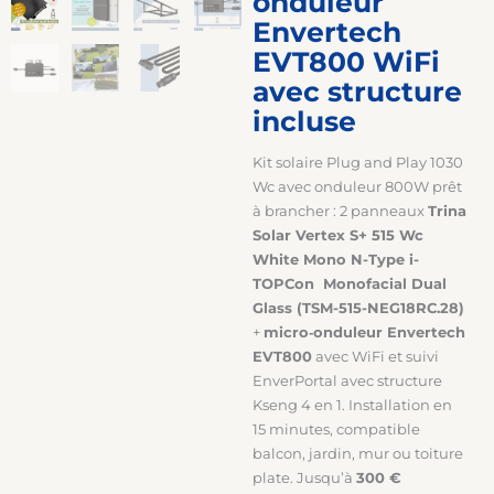
onduleur
Envertech
EVT800 WiFi
avec structure
incluse
Kit solaire Plug and Play 1030
Wc avec onduleur 800W prêt
à brancher : 2 panneaux
Trina
Solar Vertex S+ 515 Wc
White Mono N-Type i-
TOPCon Monofacial Dual
Glass (TSM-515-NEG18RC.28)
+
micro‑onduleur Envertech
EVT800
avec WiFi et suivi
EnverPortal avec structure
Kseng 4 en 1. Installation en
15 minutes, compatible
balcon, jardin, mur ou toiture
plate. Jusqu’à
300 €