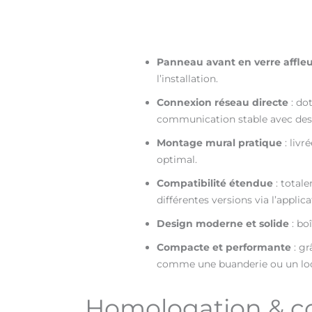
Panneau avant en verre affle
l’installation.
Connexion réseau directe
: do
communication stable avec des
Montage mural pratique
: livr
optimal.
Compatibilité étendue
: total
différentes versions via l’applica
Design moderne et solide
: bo
Compacte et performante
: gr
comme une buanderie ou un loc
Homologation & co