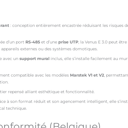
urant
: conception entièrement encastrée réduisant les risques
tée d’un port
RS-485
et d’une
prise UTP
, la Venus E 3.0 peut êt
 appareils externes ou des systèmes domotiques.
ée avec un
support mural
inclus, elle s’installe facilement au m
ement compatible avec les modèles
Marstek V1 et V2
, permettan
tion.
îtier repensé alliant esthétique et fonctionnalité.
âce à son format réduit et son agencement intelligent, elle s’in
al technique.
nformité (Belgique)