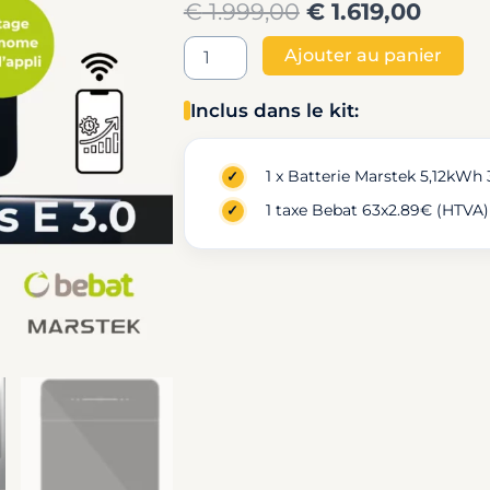
Original
Curre
€
1.999,00
€
1.619,00
price
price
quantité
Ajouter au panier
de
was:
is:
Marstek
Inclus dans le kit:
Venus
€ 1.999,00.
€ 1.61
E
3.0
1 x Batterie Marstek 5,12kWh 
–
Batterie
1 taxe Bebat 63x2.89€ (HTVA)
domestique
Plug
&
Play
5,12kWh
-
Cotisation
Bebat
comprise