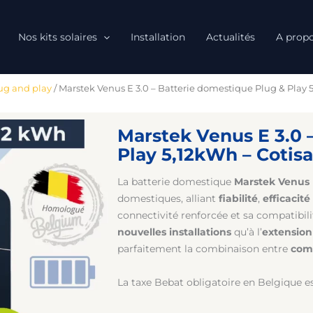
Nos kits solaires
Installation
Actualités
A prop
lug and play
/ Marstek Venus E 3.0 – Batterie domestique Plug & Play 
Marstek Venus E 3.0 
Play 5,12kWh – Cotis
La batterie domestique
Marstek Venus 
domestiques, alliant
fiabilité
,
efficacité
connectivité renforcée et sa compatibili
nouvelles installations
qu’à l’
extension
parfaitement la combinaison entre
com
La taxe Bebat obligatoire en Belgique e