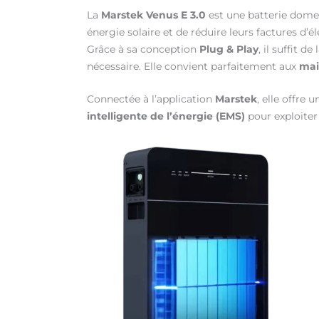
La
Marstek Venus E 3.0
est une batterie domes
énergie solaire et de réduire leurs factures d’éle
Grâce à sa conception
Plug & Play
, il suffit 
nécessaire. Elle convient parfaitement aux
mai
Connectée à l’application
Marstek
, elle offre 
intelligente de l’énergie (EMS)
pour exploiter