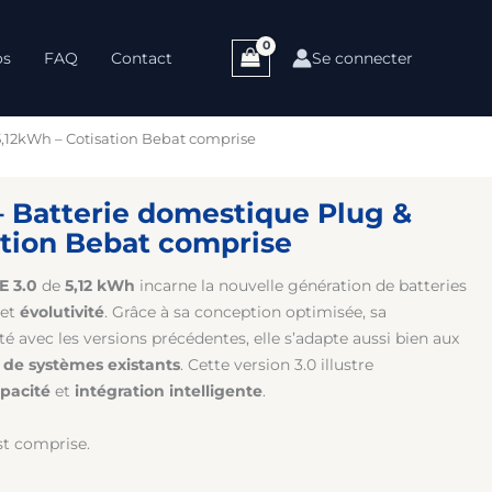
os
FAQ
Contact
Se connecter
5,12kWh – Cotisation Bebat comprise
– Batterie domestique Plug &
ation Bebat comprise
E 3.0
de
5,12 kWh
incarne la nouvelle génération de batteries
et
évolutivité
. Grâce à sa conception optimisée, sa
té avec les versions précédentes, elle s’adapte aussi bien aux
 de systèmes existants
. Cette version 3.0 illustre
pacité
et
intégration intelligente
.
st comprise.