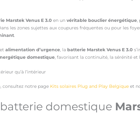
rie Marstek Venus E 3.0
en un
véritable bouclier énergétique
,
s les zones sujettes aux coupures fréquentes ou pour les foyers
minant
.
et
alimentation d’urgence
, la
batterie Marstek Venus E 3.0
s’
n énergétique domestique
, favorisant la continuité, la sérénité e
érieur qu’à l’intérieur
té, consultez notre page
Kits solaires Plug and Play Belgique
et n
a batterie domestique
Mars