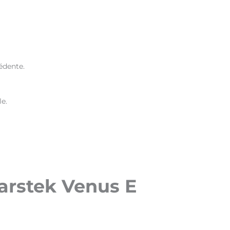
édente.
e.
arstek Venus E