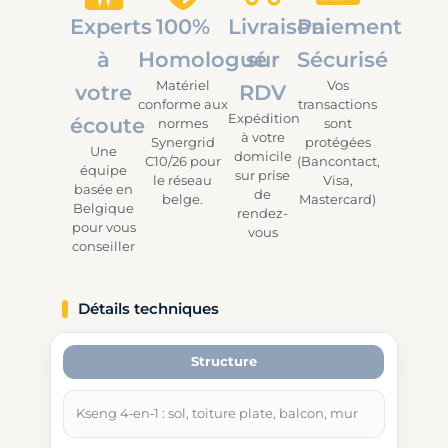
Experts
100%
Livraison
Paiement
à
Homologué
sur
Sécurisé
Matériel
Vos
votre
RDV
conforme aux
transactions
Expédition
écoute
normes
sont
à votre
Synergrid
protégées
Une
domicile
C10/26 pour
(Bancontact,
équipe
sur prise
le réseau
Visa,
basée en
de
belge.
Mastercard)
Belgique
rendez-
pour vous
vous
conseiller
Détails techniques
Structure
Kseng 4‑en‑1 : sol, toiture plate, balcon, mur