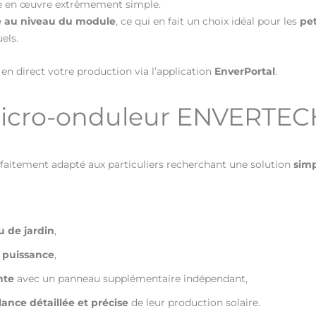
mise en œuvre extrêmement simple.
ce au niveau du module
, ce qui en fait un choix idéal pour les
pet
els.
 en direct votre production via l’application
EnverPortal
.
micro-onduleur ENVERTE
faitement adapté aux particuliers recherchant une solution
simp
u de jardin
,
e puissance
,
nte
avec un panneau supplémentaire indépendant,
lance détaillée et précise
de leur production solaire.