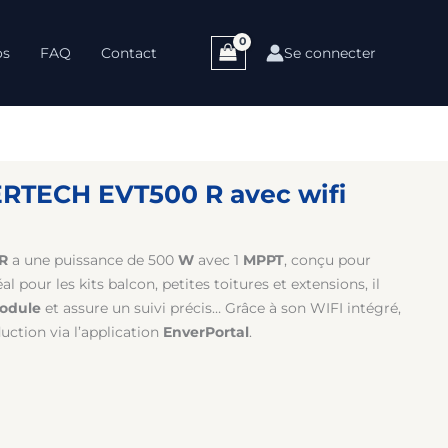
os
FAQ
Contact
Se connecter
RTECH EVT500 R avec wifi
R
a une puissance de 500
W
avec 1
MPPT
, conçu pour
 pour les kits balcon, petites toitures et extensions, il
module
et assure un suivi précis… Grâce à son WIFI intégré,
uction via l’application
EnverPortal
.