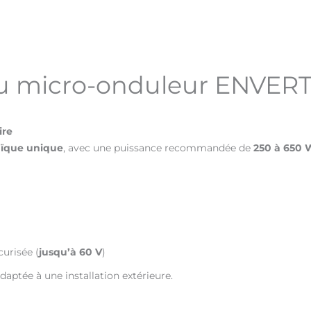
 du micro-onduleur ENVE
ire
ïque unique
, avec une puissance recommandée de
250 à 650 W
curisée (
jusqu’à 60 V
)
daptée à une installation extérieure.