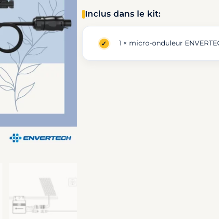
Micro-
Inclus dans le kit:
onduleur
ENVERTECH
EVT500
1 × micro-onduleur ENVERTEC
R
avec
wifi
intégré