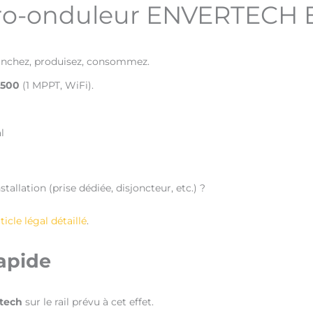
ro-onduleur ENVERTECH 
anchez, produisez, consommez.
T500
(1 MPPT, WiFi).
l
tallation (prise dédiée, disjoncteur, etc.) ?
ticle légal détaillé
.
rapide
rtech
sur le rail prévu à cet effet.