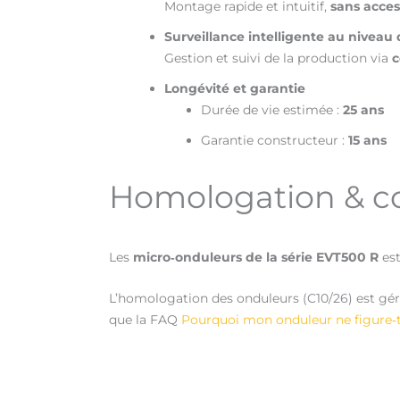
Montage rapide et intuitif,
sans acces
Surveillance intelligente au nivea
Gestion et suivi de la production via
c
Longévité et garantie
Durée de vie estimée :
25 ans
Garantie constructeur :
15 ans
Homologation & co
Les
m
icro‑onduleurs
de la série EVT500 R
est
L’homologation des onduleurs (C10/26) est gé
que la FAQ
Pourquoi mon onduleur ne figure‑t‑i